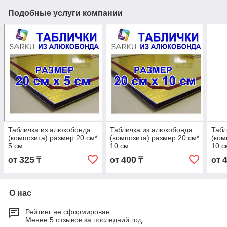
Подобные услуги компании
Табличка из алюкобонда
Табличка из алюкобонда
Табл
(композита) размер 20 см*
(композита) размер 20 см*
(ком
5 см
10 см
10 с
325
400
от
₸
от
₸
от
О нас
Рейтинг не сформирован
Менее 5 отзывов за последний год