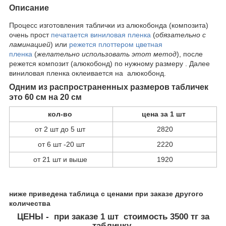
Описание
Процесс изготовления таблички из алюкобонда (композита)
очень прост
печатается виниловая пленка
(
обязательно с
ламинацией
) или
режется плоттером цветная
пленка
(
желательно использовать этот метод
), после
режется композит (алюкобонд) по нужному размеру . Далее
виниловая пленка оклеивается на алюкобонд.
Одним из распространенных размеров табличек
это 60 см на 20 см
кол-во
цена за 1 шт
от 2 шт до 5 шт
2820
от 6 шт -20 шт
2220
от 21 шт и выше
1920
ниже приведена таблица с ценами при заказе другого
количества
ЦЕНЫ - при заказе 1 шт стоимость 3500 тг за
табличку