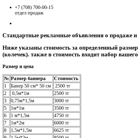
+7 (708) 700-00-15
отдел продаж
Стандартные рекламные объявления о продаже и с
Ниже указаны стоимость за определенный размер 
(колечек). также в стоимость входит набор вашег
Размер и цена
№
Размер баннера
Стоимость
1
Банер 50 см* 50 см
2500 тг
2
0,5м*1м
2500 тг
3
0,75м*1,5м
3000 тг
5
1м*1м
3500 тг
6
1 м*1,5м
4750 тг
7
1м*2м
6000 тг
8
1,5м*1,5м
6625 тг
9
1,5м*2м
8500 тг