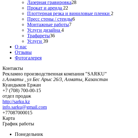
Лазерная гравировка
28
Прокат и аренда
22
Плоттерная резка и виниловые пленки
2
Пресс стены / стенды
6
Монтажные работы
7
Услуги дизайна
4
Трафареты
36
Услуги
39
О нас
Отзывы
Фотогалерея
Контакты
Рекламно производственная компания "SARKU"
г.Алматы , ул Бес Арыс 26/3, Алматы, Казахстан
Куандыков Ержан
+7 (708) 700-00-15
отдел продаж
http://sarku.kz
info.sarku@gmail.com
+77087000015
Карта
График работы
Понедельник