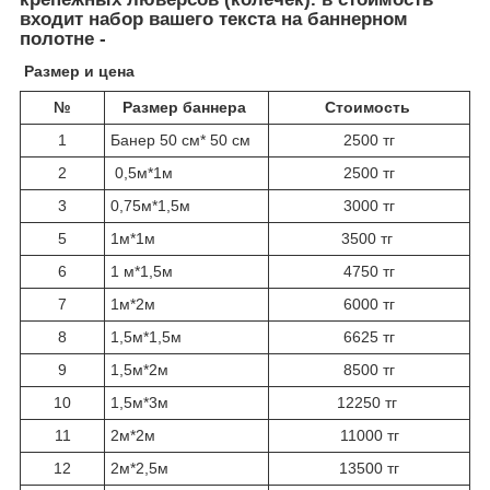
входит набор вашего текста на баннерном
полотне -
Размер и цена
№
Размер баннера
Стоимость
1
Банер 50 см* 50 см
2500 тг
2
0,5м*1м
2500 тг
3
0,75м*1,5м
3000 тг
5
1м*1м
3500 тг
6
1 м*1,5м
4750 тг
7
1м*2м
6000 тг
8
1,5м*1,5м
6625 тг
9
1,5м*2м
8500 тг
10
1,5м*3м
12250 тг
11
2м*2м
11000 тг
12
2м*2,5м
13500 тг