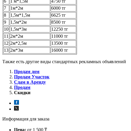
6
1 м*1,5м
4750 тг
7
1м*2м
6000 тг
8
1,5м*1,5м
6625 тг
9
1,5м*2м
8500 тг
10
1,5м*3м
12250 тг
11
2м*2м
11000 тг
12
2м*2,5м
13500 тг
13
2м*3м
16000 тг
Также есть другие виды стандартных рекламных объявлений
Продам дом
Продам Участок
Сдам в Аренду
Продам
Скидки
Информация для заказа
Цена:
от 1 500 ₸