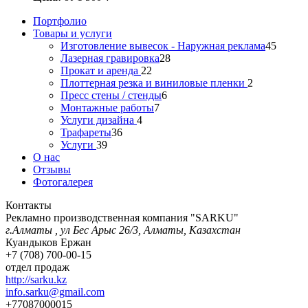
Портфолио
Товары и услуги
Изготовление вывесок - Наружная реклама
45
Лазерная гравировка
28
Прокат и аренда
22
Плоттерная резка и виниловые пленки
2
Пресс стены / стенды
6
Монтажные работы
7
Услуги дизайна
4
Трафареты
36
Услуги
39
О нас
Отзывы
Фотогалерея
Контакты
Рекламно производственная компания "SARKU"
г.Алматы , ул Бес Арыс 26/3, Алматы, Казахстан
Куандыков Ержан
+7 (708) 700-00-15
отдел продаж
http://sarku.kz
info.sarku@gmail.com
+77087000015