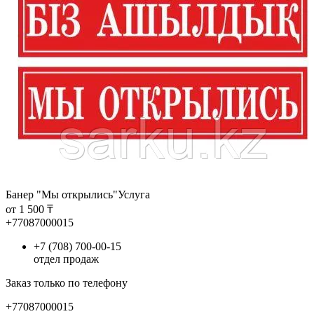
Банер "Мы открылись"
Услуга
от 1 500 ₸
+77087000015
+7 (708) 700-00-15
отдел продаж
Заказ только по телефону
+77087000015