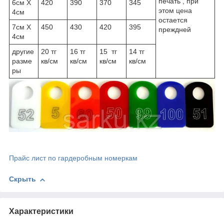
печать , при
6см Х
420
390
370
345
этом цена
4см
остается
7см Х
450
430
420
395
преждней
4см
другие
20 тг
16 тг
15 тг
14 тг
разме
кв/см
кв/см
кв/см
кв/см
ры
Прайс лист по гардеробным номеркам
Скрыть
Характеристики