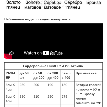
Небольшое видео о видах номерков -
Гардеробные НОМЕРКИ ИЗ Акрила
РАЗМ
до 50
от 50
от 200
свыш
Примечание
ЕР
шт
до 200
до 400
е 400
3см Х
250
200
190
180
Затирка краской
4см
номерка + 50 тг
/ шт , краску
5см Х
330
310
290
275
можно
4см
заменить на УФ