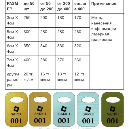
РАЗМ
до 50
от 50
от 200
свыш
Примечание
ЕР
шт
до 200
до 400
е 400
3см Х
250
200
180
170
Метод
4см
нанесения
информации
5см Х
300
280
280
260
лазерная
4см
гравировка
6см Х
350
340
330
320
4см
7см Х
400
380
370
360
4см
другие
20 тг
16 тг
13 тг
12 тг
разме
кв/см
кв/см
кв/см
кв/см
ры