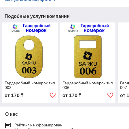
Подобные услуги компании
Гардеробный номерок тип
Гардеробный номерок тип
Гард
003
006
007
170
170
от
₸
от
₸
от
О нас
Рейтинг не сформирован