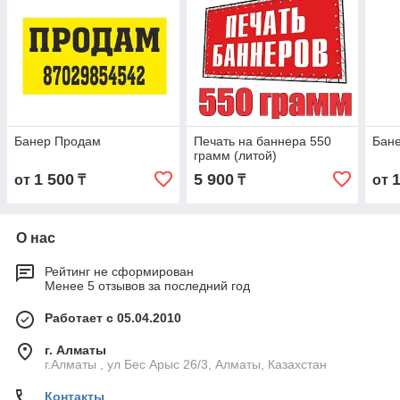
Банер Продам
Печать на баннера 550
Бане
грамм (литой)
1 500
5 900
от
₸
₸
от
О нас
Рейтинг не сформирован
Менее 5 отзывов за последний год
Работает с 05.04.2010
г. Алматы
г.Алматы , ул Бес Арыс 26/3, Алматы, Казахстан
Контакты