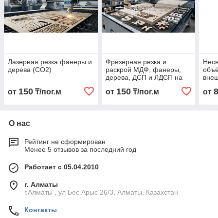
Лазерная резка фанеры и
Фрезерная резка и
Несв
дерева (CO2)
раскрой МДФ, фанеры,
объ
дерева, ДСП и ЛДСП на
внеш
ЧПУ
150
150
от
₸/пог.м
от
₸/пог.м
от
О нас
Рейтинг не сформирован
Менее 5 отзывов за последний год
Работает с 05.04.2010
г. Алматы
г.Алматы , ул Бес Арыс 26/3, Алматы, Казахстан
Контакты