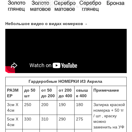
Небольшое видео о видах номерков -
Гардеробные НОМЕРКИ ИЗ Акрила
РАЗМ
до 50
от 50
от 200
свыш
Примечание
ЕР
шт
до 200
до 400
е 400
3см Х
250
200
190
180
Затирка краской
4см
номерка + 50 тг
/ шт , краску
5см Х
330
310
290
275
можно
4см
заменить на УФ