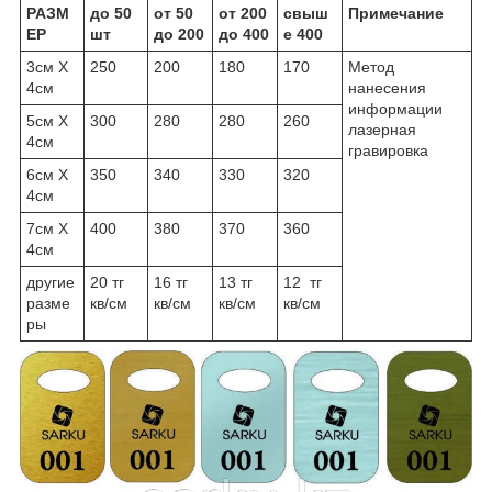
РАЗМ
до 50
от 50
от 200
свыш
Примечание
ЕР
шт
до 200
до 400
е 400
3см Х
250
200
180
170
Метод
4см
нанесения
информации
5см Х
300
280
280
260
лазерная
4см
гравировка
6см Х
350
340
330
320
4см
7см Х
400
380
370
360
4см
другие
20 тг
16 тг
13 тг
12 тг
разме
кв/см
кв/см
кв/см
кв/см
ры