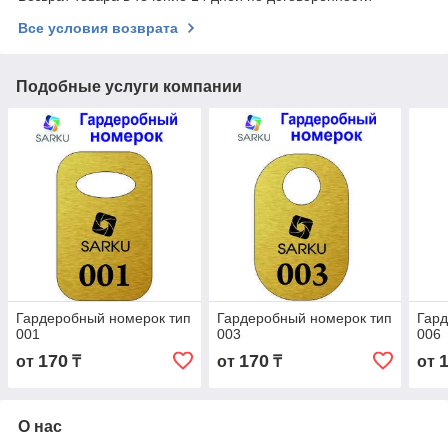
Все условия возврата
Подобные услуги компании
Гардеробный номерок тип
Гардеробный номерок тип
Гард
001
003
006
170
170
от
₸
от
₸
от
О нас