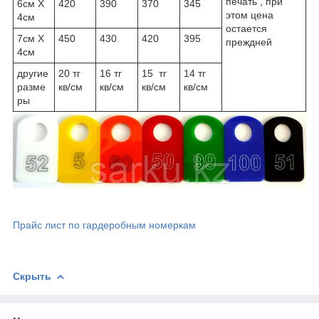
печать , при
6см Х
420
390
370
345
этом цена
4см
остается
7см Х
450
430
420
395
преждней
4см
другие
20 тг
16 тг
15 тг
14 тг
разме
кв/см
кв/см
кв/см
кв/см
ры
Прайс лист по гардеробным номеркам
Скрыть