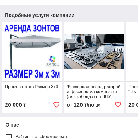
Подобные услуги компании
Прокат зонтов Размер 3х3
Фрезерная резка, раскрой
Прок
и фрезеровка композита
* 3м
(алюкобонда) на ЧПУ
20 000
120
20 
₸
от
₸/пог.м
О нас
Рейтинг не сформирован