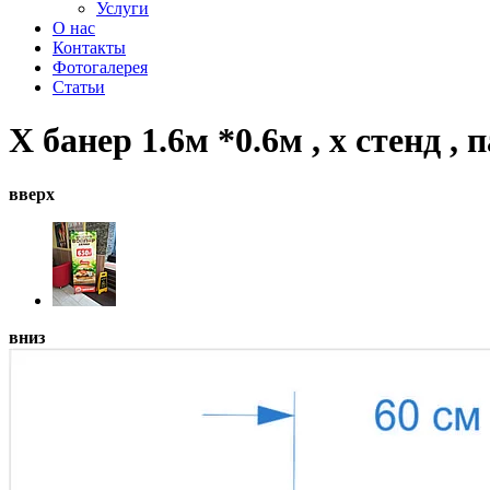
Услуги
О нас
Контакты
Фотогалерея
Статьи
Х банер 1.6м *0.6м , х стенд , 
вверх
вниз