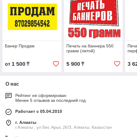
Банер Продам
Печать на баннера 550
Печа
грамм (литой)
пер
1 500
5 900
3 6
от
₸
₸
О нас
Рейтинг не сформирован
Менее 5 отзывов за последний год
Работает с 05.04.2010
г. Алматы
г.Алматы , ул Бес Арыс 26/3, Алматы, Казахстан