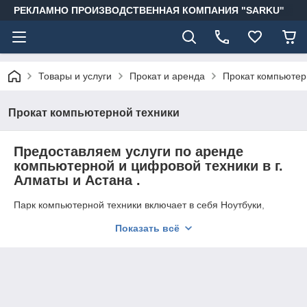
РЕКЛАМНО ПРОИЗВОДСТВЕННАЯ КОМПАНИЯ "SARKU"
Товары и услуги
Прокат и аренда
Прокат компьютер
Прокат компьютерной техники
Предоставляем услуги по аренде
компьютерной и цифровой техники в г.
Алматы и Астана .
Парк компьютерной техники включает в себя Ноутбуки,
системные блоки, принтеры , экраны, проекторы, сканеры,
Показать всё
маршрутизаторы, шредеры , уничтожители бумаги, сервера ,
пост печатную технику .
Мы поможем Вам организовать ваше мероприятие с лучшей
техникой
Для конференции