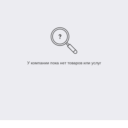
для обучающих тренингов
для выставок
для мобильного временного офиса
для домашнего использования
Для получения техники в аренду вам
потребуется:
Для юридических лиц :
Договор аренды
(скачать здесь)
У компании пока нет товаров или услуг
Копии учредительных документов
Доверенность на получение Техники
Для физ. лиц :
Договор аренды
(скачать здесь)
Копия удостоверения личности
залоговое обеспечение (не на все позиции)
Для более подробной информации можете позвонить по
телефону
87029854542 или отправить запрос на
почту